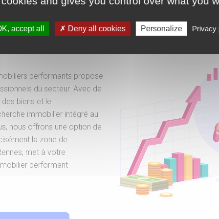
 cookies and gives you control over what you w
cherche
K, accept all
Deny all cookies
Personalize
Privacy 
obiliers performants propose
essionnels du secteur. Avec de
 des biens et le
herche immobilier intégré au
plus, nous offrons une option de
écisément la zone de
Rennes, met à votre
mmobilier performant