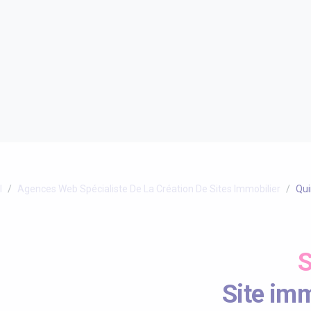
l
Agences Web Spécialiste De La Création De Sites Immobilier
Qui
S
Site imm