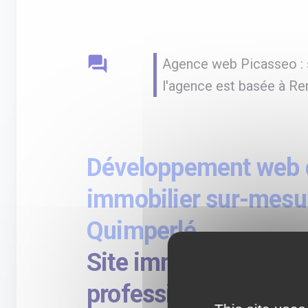
question_answer
Agence web Picasseo : s
l'agence est basée à Re
Développement web d
immobilier sur-mesu
Quimperlé
Site immobilier perf
professionnels : impo