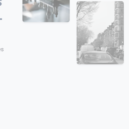
s
-
es