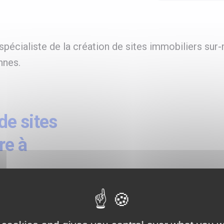
pécialiste de la création de sites immobiliers sur
nnes.
e sites
re à
ormant pour
rt,