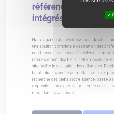
This site uses
référencement et re
O
intégrés
Notre agence de développement de sites imm
une solution complète à destination des prof
nombreuses fonctionnalités telles que l'import
référencement des biens, notre module de rec
site facilite la navigation des utilisateurs. De 
localisation avancée permettant de cibler pr
recherche des biens. Notre agence, basée à 
disposition son expertise pour créer un site i
répondant à vos besoins.