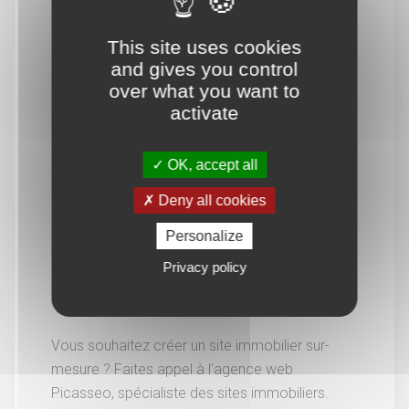
This site uses cookies
and gives you control
over what you want to
activate
OK, accept all
Deny all cookies
Personalize
Vous souhaitez en savoir
Privacy policy
davantage.
Vous souhaitez créer un site immobilier sur-
mesure ? Faites appel à l'agence web
Picasseo, spécialiste des sites immobiliers.