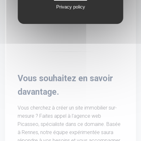
Privacy policy
Vous souhaitez en savoir
davantage.
Vous cherchez à créer un site immobilier sur-
mesure ? Faites appel à l'agence web
Picasseo, spécialiste dans ce domaine. Basée
à Rennes, notre équipe expérimentée saura
répondre à vos besoins et vous accompagner