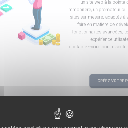
un site web à la pointe
immobilière, un promoteur ou
sites sur-mesure, adaptés à 
faire en matière de dév
fonctionnalités avancées, tell
l'expérience utilis
contactez-nous pour discuter 
CRÉEZ VOTRE 
e la création de sites immobilier sur-mesure. Agen
nous votre projet immobilier à Theix-Noyalo.