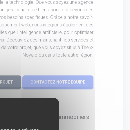
 de la technologie. Que vous soyez une agence
 un gestionnaire de biens, nous concevons des
vos besoins spécifiques. Grâce à notre savoir-
eloppement web, nous intégrons également des
es que l'intelligence artificielle, pour optimiser
ateur. Découvrez dès maintenant nos services et
de votre projet, que vous soyez situé à Theix-
Noyalo ou dans toute autre région.
PROJET
CONTACTEZ NOTRE ÉQUIPE
ce web experte en sites immobiliers