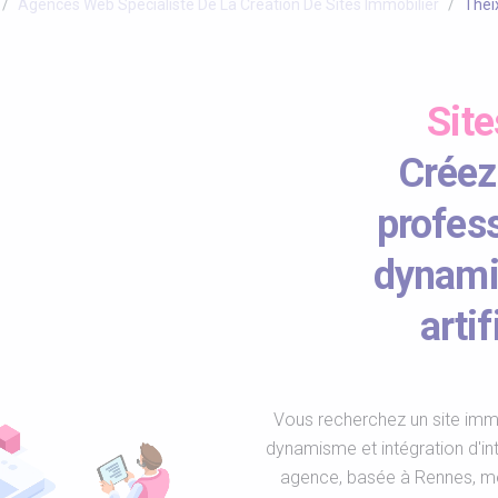
Agences Web Spécialiste De La Création De Sites Immobilier
Thei
Sit
Créez
profes
dynami
arti
Vous recherchez un site immo
dynamisme et intégration d'inte
agence, basée à Rennes, met