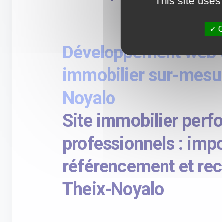
This site uses
O
Développement web d
immobilier sur-mesur
Noyalo
Site immobilier perf
professionnels : impo
référencement et re
Theix-Noyalo