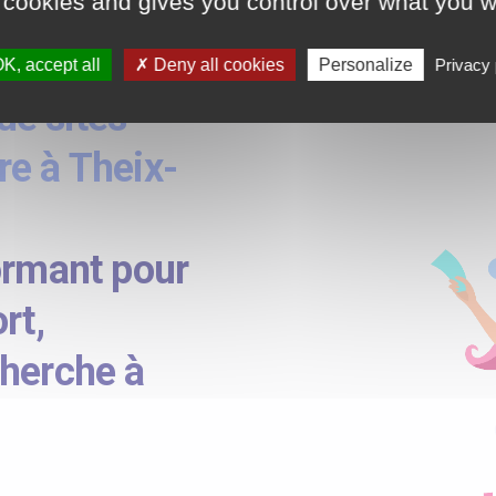
 cookies and gives you control over what you w
K, accept all
Deny all cookies
Personalize
Privacy 
e sites
e à Theix-
ormant pour
rt,
cherche à