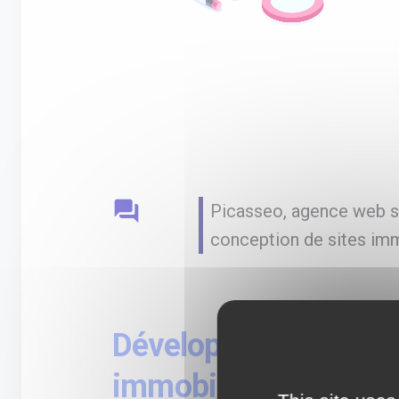
question_answer
Picasseo, agence web sp
conception de sites imm
Développement web d
immobilier sur-mesur