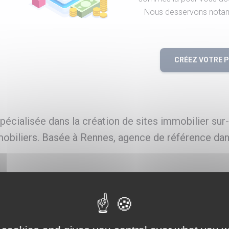
Nous desservons notamm
CRÉEZ VOTRE 
écialisée dans la création de sites immobilier su
obiliers. Basée à Rennes, agence de référence dans
e sites
e à Val d-