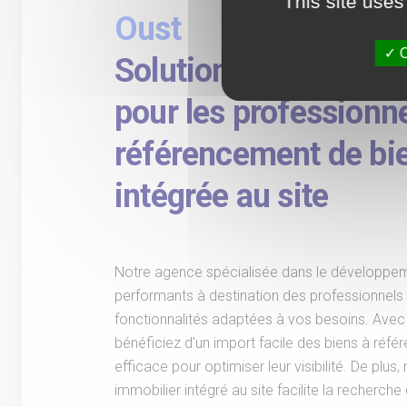
This site uses
Oust
O
Solution immobilièr
pour les professionne
référencement de bi
intégrée au site
Notre agence spécialisée dans le développem
performants à destination des professionne
fonctionnalités adaptées à vos besoins. Avec 
bénéficiez d'un import facile des biens à réfé
efficace pour optimiser leur visibilité. De plu
immobilier intégré au site facilite la recherche