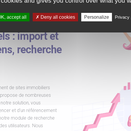
 cookies and gives you control over what you w
K, accept all
Deny all cookies
Personalize
Privacy 
e performante
ls : import et
ens, recherche
ent de sites immobiliers
ls propose de nombreuses
notre solution, vous
rencer et d'un référencement
s, notre module de recherche
 des utilisateurs. Nous