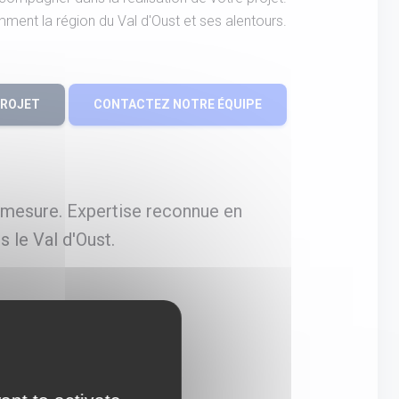
ent la région du Val d'Oust et ses alentours.
PROJET
CONTACTEZ NOTRE ÉQUIPE
r-mesure. Expertise reconnue en
 le Val d'Oust.