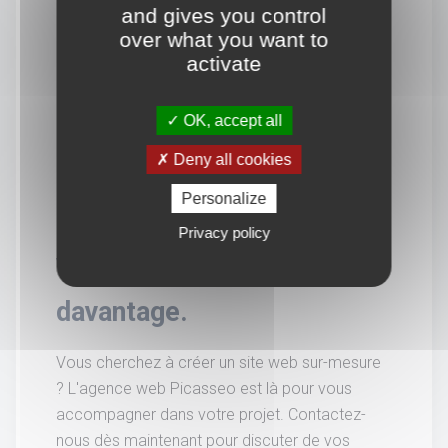
and gives you control
over what you want to
activate
OK, accept all
Deny all cookies
Personalize
Privacy policy
Vous souhaitez en savoir
davantage.
Vous cherchez à créer un site web sur-mesure
? L'agence web Picasseo est là pour vous
accompagner dans votre projet. Contactez-
nous dès maintenant pour discuter de vos