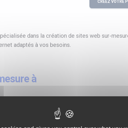
CRÉEZ VOTRE 
écialisée dans la création de sites web sur-mesur
ernet adaptés à vos besoins.
mesure à
ternet,
estion de Nom