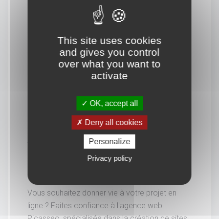
This site uses cookies
and gives you control
over what you want to
activate
OK, accept all
Deny all cookies
Personalize
Vous souhaitez en savoir
Privacy policy
davantage.
Vous souhaitez donner vie à votre projet en
ligne ? Faites confiance à l'agence web
Picasseo, spécialisée dans la création de sites