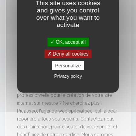
This site uses cookies
and gives you control
over what you want to
activate
OK, accept all
Deny all cookies
Vous souhaitez en savoir
Personalize
davantage.
Privacy policy
Vous recherchez une agence web
professionnelle pour la création de votre site
internet sur-mesure ? Ne cherchez plus !
Picasseo, l'agence web spécialisée, est là pour
répondre à tous vos besoins. Contactez-nous
dès maintenant pour discuter de votre projet et
bénéficiez de notre expertise. Nous sommes