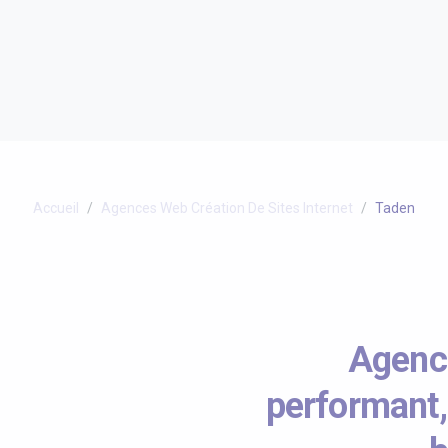
Accueil
Agences Web Création De Sites Internet
Taden
Agence
performant,