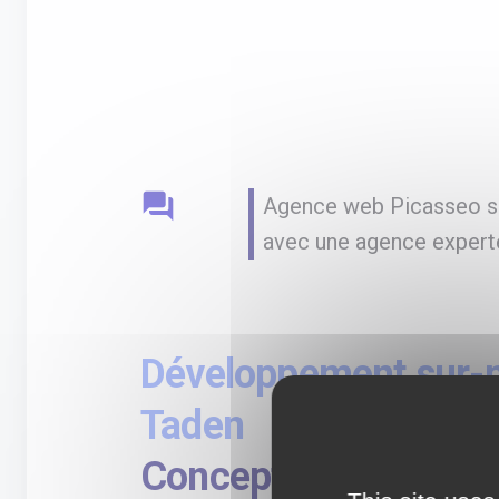
question_answer
Agence web Picasseo spé
avec une agence expert
Développement sur-
Taden
Conception de site w