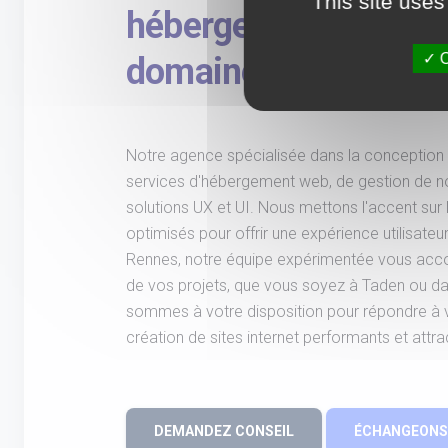
This site uses
hébergement et gest
O
domaine à Taden et 
Notre agence spécialisée dans la conception 
services d'hébergement web, de gestion de 
solutions UX et UI. Nous mettons l'accent sur 
optimisés pour offrir une expérience utilisate
Rennes, notre équipe expérimentée vous acco
de vos projets, que vous soyez à Taden ou dan
sommes à votre disposition pour répondre à 
création de sites internet performants et attrac
DEMANDEZ CONSEIL
ÉCHANGEONS 