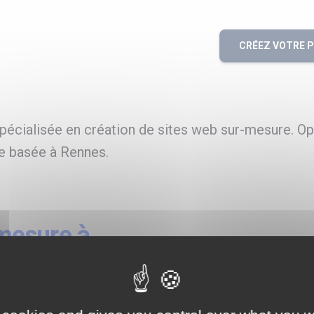
CRÉEZ VOTRE 
cialisée en création de sites web sur-mesure. Op
e basée à Rennes.
mesure à
eb,