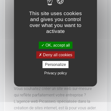
This site uses cookies
and gives you control
over what you want to
activate
OK, accept all
Deny all cookies
Vous souhaitez en savoir
Personalize
Privacy policy
davantage.
Vous souhaitez créer un site web sur-mesure
qui reflète parfaitement votre entreprise ?
L'agence web Picasseo, spécialisée dans la
création de sites internet, est là pour vous aider.