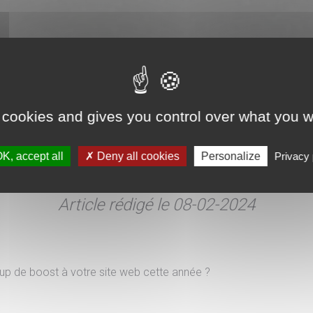
 cookies and gives you control over what you w
K, accept all
Actualités
🚀 5 Astuces Essentielles Pour Optimiser Votre Site Web 
Deny all cookies
Personalize
Privacy 
Article rédigé le 08-02-2024
up de boost à votre site web cette année ?