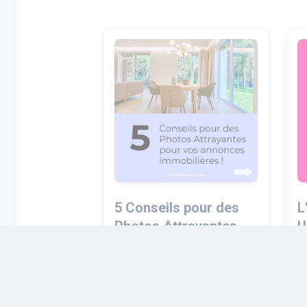
5 Conseils pour des
L
Photos Attrayantes
U
pour vos annonces
a
immobilières
d
Vous voulez que vos
L