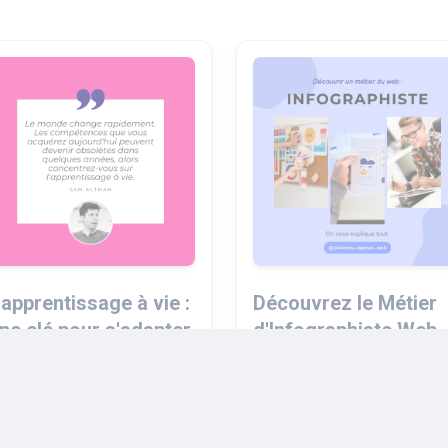
'apprentissage à vie :
Découvrez le Métier
ne clé pour s'adapter
d'Infographiste Web
u changement rapide
Comprendre la Création
u monde
Visuelle en Ligne !
es compétences que vous