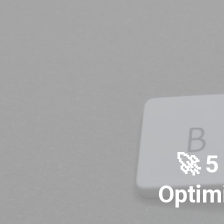
🚀 5
Optim