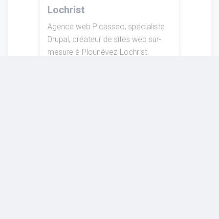
Lochrist
Agence web Picasseo, spécialiste
Drupal, créateur de sites web sur-
mesure à Plounévez-Lochrist.
Expertise et accompagnement pour
votre projet en ligne.
EN SAVOIR PLUS