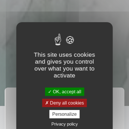
This site uses cookies
and gives you control
over what you want to
activate
OK, accept all
Accueil
Agences Digitales Drupal
Deny all cookies
Picasseo Agence Drupal à
Personalize
Rennes, expert Drupal pour la
Privacy policy