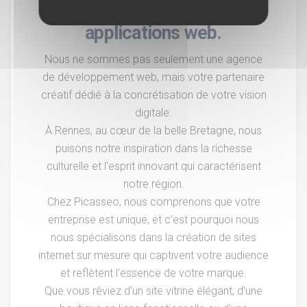
création de sites internet et
applications web.
Nous ne sommes pas seulement une agence
de développement web, mais votre partenaire
créatif dédié à la concrétisation de votre vision
digitale.
À Rennes, au cœur de la belle Bretagne, nous
puisons notre inspiration dans la richesse
culturelle et l'esprit innovant qui caractérisent
notre région.
Chez Picasseo, nous comprenons que votre
entreprise est unique, et c'est pourquoi nous
nous spécialisons dans la création de sites
internet sur mesure qui captivent votre audience
et reflètent l'essence de votre marque.
Que vous rêviez d'un site vitrine élégant, d'une